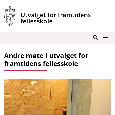
Hopp
til
Utvalget for framtidens
innhold
fellesskole
Søk
Meny
Andre møte i utvalget for
framtidens fellesskole