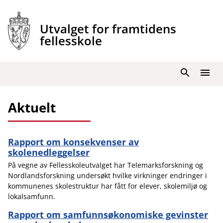
Hopp
til
Utvalget for framtidens
innhold
fellesskole
Søk
Meny
Aktuelt
Rapport om konsekvenser av
skolenedleggelser
På vegne av Fellesskoleutvalget har Telemarksforskning og
Nordlandsforskning undersøkt hvilke virkninger endringer i
kommunenes skolestruktur har fått for elever, skolemiljø og
lokalsamfunn.
Rapport om samfunnsøkonomiske gevinster