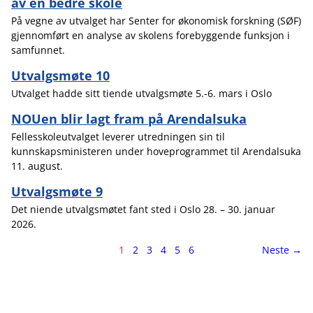
av en bedre skole
På vegne av utvalget har Senter for økonomisk forskning (SØF)
gjennomført en analyse av skolens forebyggende funksjon i
samfunnet.
Utvalgsmøte 10
Utvalget hadde sitt tiende utvalgsmøte 5.-6. mars i Oslo
NOUen blir lagt fram på Arendalsuka
Fellesskoleutvalget leverer utredningen sin til
kunnskapsministeren under hoveprogrammet til Arendalsuka
11. august.
Utvalgsmøte 9
Det niende utvalgsmøtet fant sted i Oslo 28. – 30. januar
2026.
Side
side
1
2
3
4
5
6
Neste
→
1
av
6