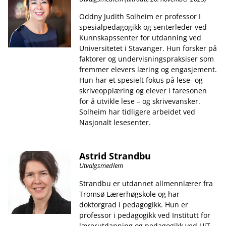
Oddny Judith Solheim er professor I
spesialpedagogikk og senterleder ved
Kunnskapssenter for utdanning ved
Universitetet i Stavanger. Hun forsker på
faktorer og undervisningspraksiser som
fremmer elevers læring og engasjement.
Hun har et spesielt fokus på lese- og
skriveopplæring og elever i faresonen
for å utvikle lese – og skrivevansker.
Solheim har tidligere arbeidet ved
Nasjonalt lesesenter.
Astrid Strandbu
Utvalgsmedlem
Strandbu er utdannet allmennlærer fra
Tromsø Lærerhøgskole og har
doktorgrad i pedagogikk. Hun er
professor i pedagogikk ved Institutt for
lærerutdanning og pedagogikk ved UiT