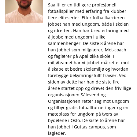
Saaliti er en tidligere profesjonell
fotballspiller med erfaring fra klubber
flere eliteserier. Etter fotballkarrieren
jobbet han med ungdom, både i skolen
og idretten. Han har bred erfaring med
å jobbe med ungdom i ulike
sammenhenger. De siste 8 årene har
han jobbet som miljølærer, Mot-coach
og faglærer på Apalløkka skole. I
miljøteamet har vi jobbet målrettet mot
å skape et bedre skolemiljø og hvordan
forebygge bekymringsfullt fravær. Ved
siden av dette har han de siste fire
årene startet opp og drevet den frivillige
organisasjonen Sålevending.
Organisasjonen retter seg mot ungdom
og tilbyr gratis fotballturneringer og en
møteplass for ungdom på tvers av
bydelene i Oslo. De siste to årene har
han jobbet i Guttas campus, som
lagleder.