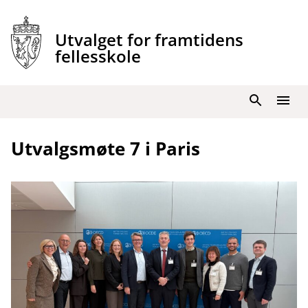
Hopp
til
Utvalget for framtidens
innhold
fellesskole
Søk
Meny
Utvalgsmøte 7 i Paris