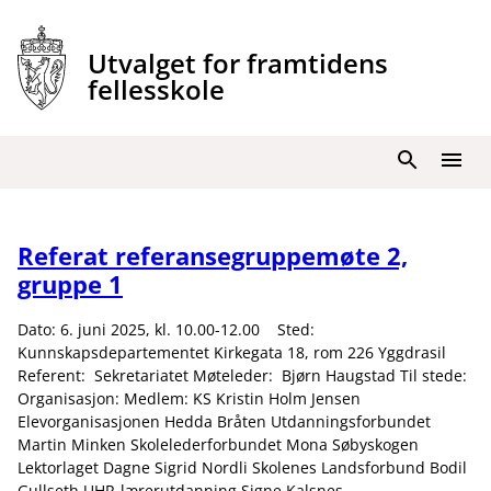
Hopp
til
Utvalget for framtidens
innhold
fellesskole
Søk
Meny
Referat referansegruppemøte 2,
gruppe 1
Dato: 6. juni 2025, kl. 10.00-12.00 Sted:
Kunnskapsdepartementet Kirkegata 18, rom 226 Yggdrasil
Referent: Sekretariatet Møteleder: Bjørn Haugstad Til stede:
Organisasjon: Medlem: KS Kristin Holm Jensen
Elevorganisasjonen Hedda Bråten Utdanningsforbundet
Martin Minken Skolelederforbundet Mona Søbyskogen
Lektorlaget Dagne Sigrid Nordli Skolenes Landsforbund Bodil
Gullseth UHR-lærerutdanning Signe Kalsnes